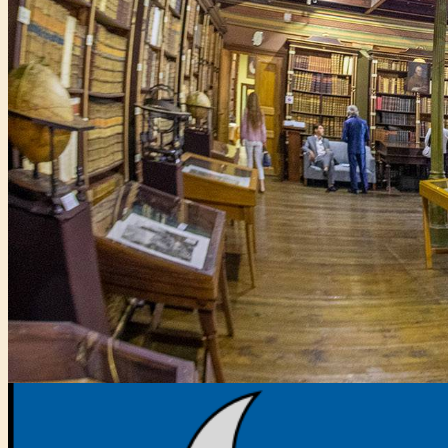
Főtámogató: