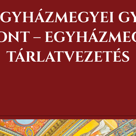
 EGYHÁZMEGYEI G
NT – EGYHÁZMEG
TÁRLATVEZETÉS