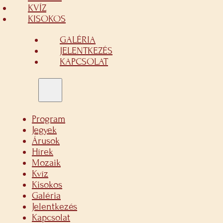
KVÍZ
KISOKOS
GALÉRIA
JELENTKEZÉS
KAPCSOLAT
Program
Jegyek
Árusok
Hírek
Mozaik
Kvíz
Kisokos
Galéria
Jelentkezés
Kapcsolat