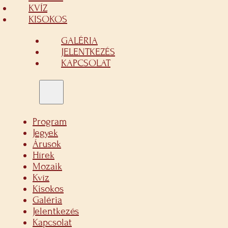
KVÍZ
KISOKOS
GALÉRIA
JELENTKEZÉS
KAPCSOLAT
Program
Jegyek
Árusok
Hírek
Mozaik
Kvíz
Kisokos
Galéria
Jelentkezés
Kapcsolat