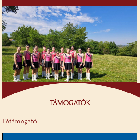
TÁMOGATÓK
Főtámogató: