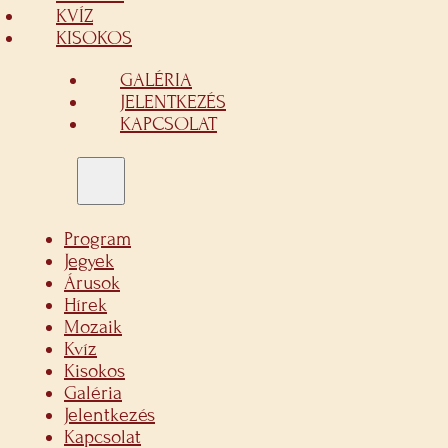
KVÍZ
KISOKOS
GALÉRIA
JELENTKEZÉS
KAPCSOLAT
Program
Jegyek
Árusok
Hírek
Mozaik
Kvíz
Kisokos
Galéria
Jelentkezés
Kapcsolat