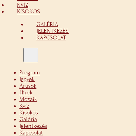
KVÍZ
KISOKOS
GALÉRIA
JELENTKEZÉS
KAPCSOLAT
Program
Jegyek
Árusok
Hírek
Mozaik
Kvíz
Kisokos
Galéria
Jelentkezés
Kapcsolat