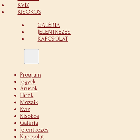
KVÍZ
KISOKOS
GALÉRIA
JELENTKEZÉS
KAPCSOLAT
Program
Jegyek
Árusok
Hírek
Mozaik
Kvíz
Kisokos
Galéria
Jelentkezés
Kapcsolat