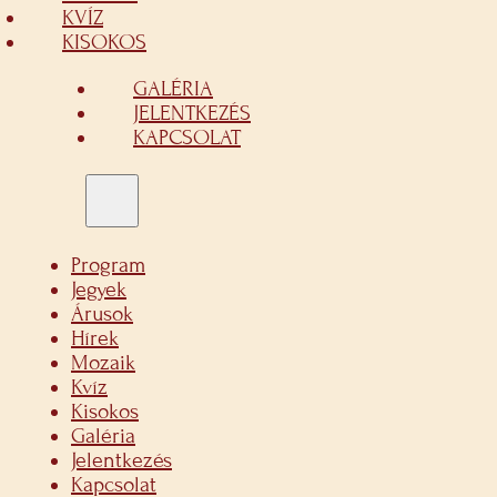
KVÍZ
KISOKOS
GALÉRIA
JELENTKEZÉS
KAPCSOLAT
Program
Jegyek
Árusok
Hírek
Mozaik
Kvíz
Kisokos
Galéria
Jelentkezés
Kapcsolat