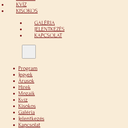
KVÍZ
KISOKOS
GALÉRIA
JELENTKEZÉS
KAPCSOLAT
Program
Jegyek
Árusok
Hírek
Mozaik
Kvíz
Kisokos
Galéria
Jelentkezés
Kapcsolat