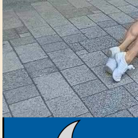
Főtámogató: