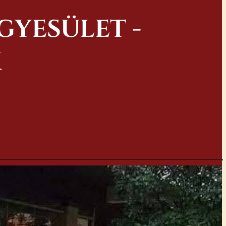
GYESÜLET -
K