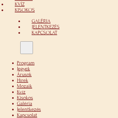
KVÍZ
KISOKOS
GALÉRIA
JELENTKEZÉS
KAPCSOLAT
Program
Jegyek
Árusok
Hírek
Mozaik
Kvíz
Kisokos
Galéria
Jelentkezés
Kapcsolat