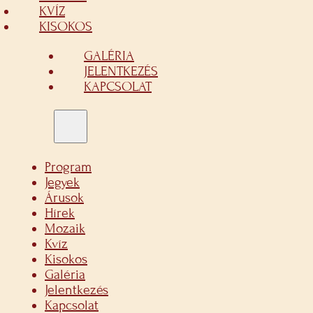
KVÍZ
KISOKOS
GALÉRIA
JELENTKEZÉS
KAPCSOLAT
Program
Jegyek
Árusok
Hírek
Mozaik
Kvíz
Kisokos
Galéria
Jelentkezés
Kapcsolat