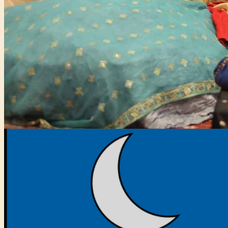
Főtámogató: