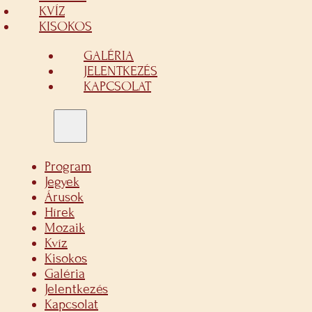
KVÍZ
KISOKOS
GALÉRIA
JELENTKEZÉS
KAPCSOLAT
Program
Jegyek
Árusok
Hírek
Mozaik
Kvíz
Kisokos
Galéria
Jelentkezés
Kapcsolat