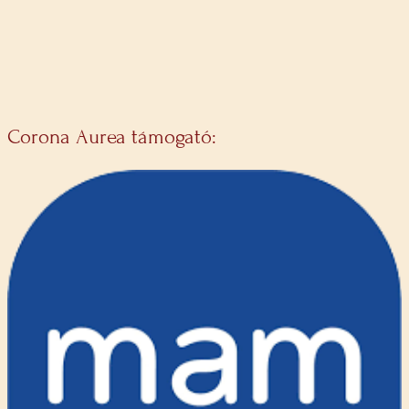
Corona Aurea támogató: