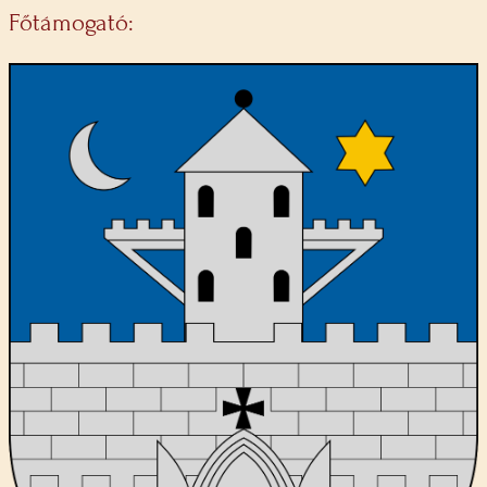
Főtámogató: