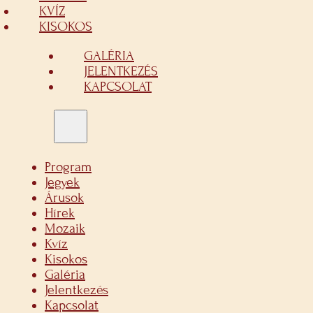
KVÍZ
KISOKOS
GALÉRIA
JELENTKEZÉS
KAPCSOLAT
Program
Jegyek
Árusok
Hírek
Mozaik
Kvíz
Kisokos
Galéria
Jelentkezés
Kapcsolat