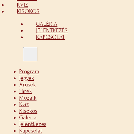
KVÍZ
KISOKOS
GALÉRIA
JELENTKEZÉS
KAPCSOLAT
Program
Jegyek
Árusok
Hírek
Mozaik
Kvíz
Kisokos
Galéria
Jelentkezés
Kapcsolat