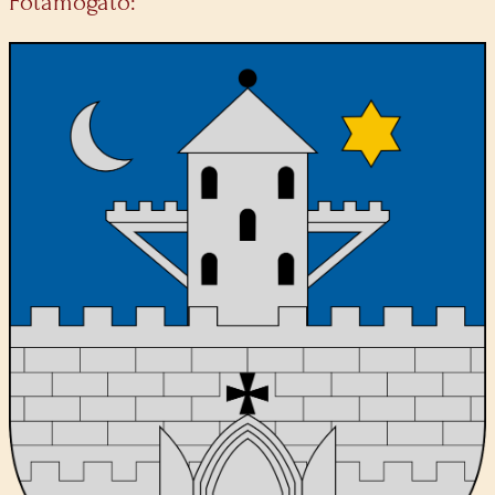
Főtámogató: