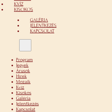
KVÍZ
KISOKOS
GALÉRIA
JELENTKEZÉS
KAPCSOLAT
Program
Jegyek
Árusok
Hírek
Mozaik
Kvíz
Kisokos
Galéria
Jelentkezés
Kapcsolat