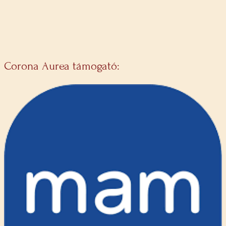
Corona Aurea támogató: