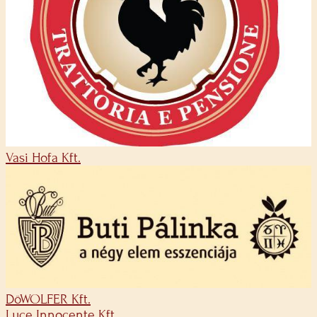
Vasi Hofa Kft.
DöWOLFER Kft.
Luce Innocente Kft.