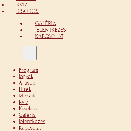
KVÍZ
KISOKOS
GALÉRIA
JELENTKEZÉS
KAPCSOLAT
Program
Jegyek
Árusok
Hírek
Mozaik
Kvíz
Kisokos
Galéria
Jelentkezés
Kapcsolat