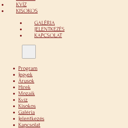
KVÍZ
KISOKOS
GALÉRIA
JELENTKEZÉS
KAPCSOLAT
Program
Jegyek
Árusok
Hírek
Mozaik
Kvíz
Kisokos
Galéria
Jelentkezés
Kapcsolat