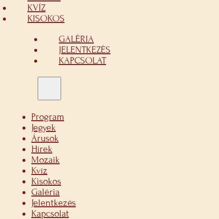
KVÍZ
KISOKOS
GALÉRIA
JELENTKEZÉS
KAPCSOLAT
Program
Jegyek
Árusok
Hírek
Mozaik
Kvíz
Kisokos
Galéria
Jelentkezés
Kapcsolat