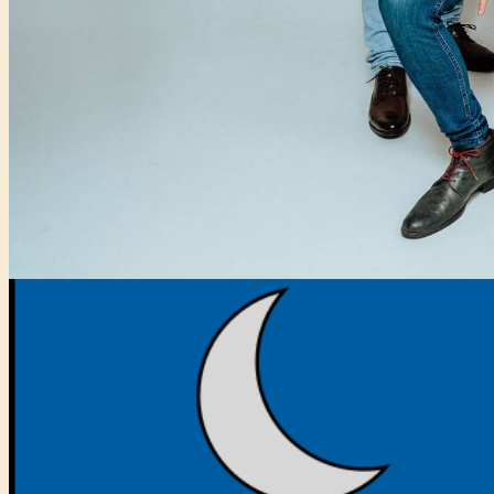
Főtámogató: