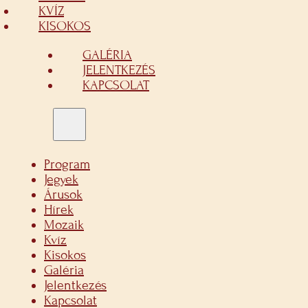
KVÍZ
KISOKOS
GALÉRIA
JELENTKEZÉS
KAPCSOLAT
Program
Jegyek
Árusok
Hírek
Mozaik
Kvíz
Kisokos
Galéria
Jelentkezés
Kapcsolat