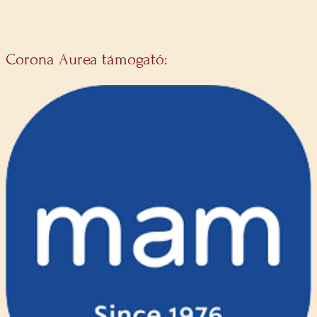
Corona Aurea támogató: