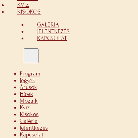
KVÍZ
KISOKOS
GALÉRIA
JELENTKEZÉS
KAPCSOLAT
Program
Jegyek
Árusok
Hírek
Mozaik
Kvíz
Kisokos
Galéria
Jelentkezés
Kapcsolat