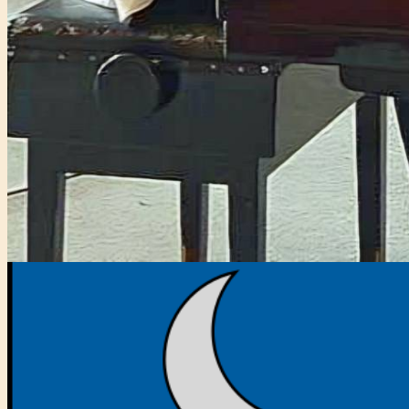
Főtámogató: