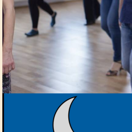
Főtámogató: