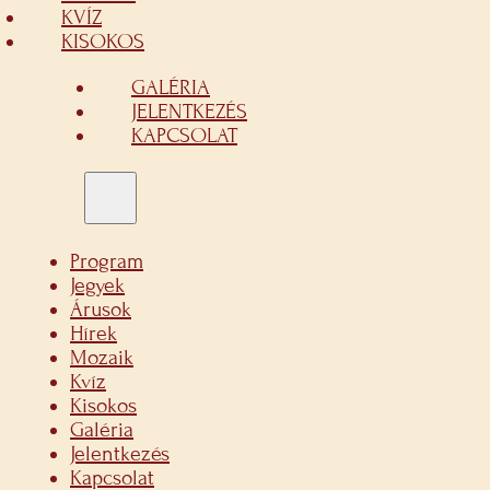
KVÍZ
KISOKOS
GALÉRIA
JELENTKEZÉS
KAPCSOLAT
Program
Jegyek
Árusok
Hírek
Mozaik
Kvíz
Kisokos
Galéria
Jelentkezés
Kapcsolat