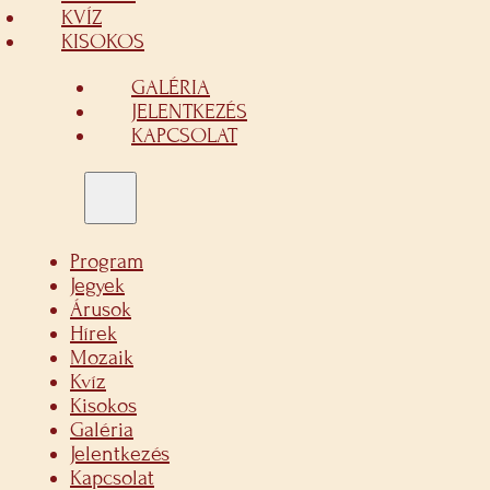
KVÍZ
KISOKOS
GALÉRIA
JELENTKEZÉS
KAPCSOLAT
Program
Jegyek
Árusok
Hírek
Mozaik
Kvíz
Kisokos
Galéria
Jelentkezés
Kapcsolat