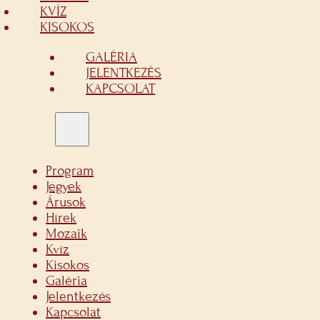
KVÍZ
KISOKOS
GALÉRIA
JELENTKEZÉS
KAPCSOLAT
Program
Jegyek
Árusok
Hírek
Mozaik
Kvíz
Kisokos
Galéria
Jelentkezés
Kapcsolat