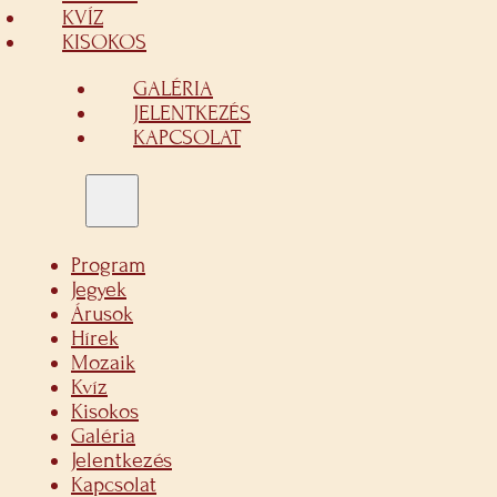
KVÍZ
KISOKOS
GALÉRIA
JELENTKEZÉS
KAPCSOLAT
Program
Jegyek
Árusok
Hírek
Mozaik
Kvíz
Kisokos
Galéria
Jelentkezés
Kapcsolat