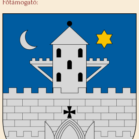
Főtámogató: