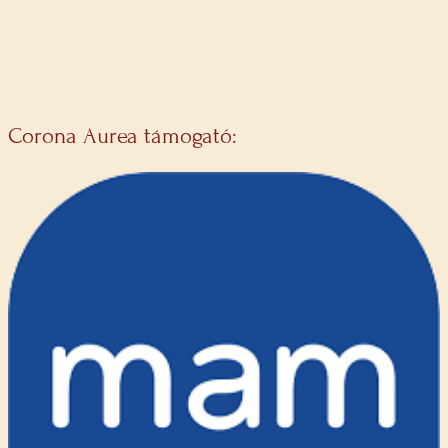
Corona Aurea támogató: