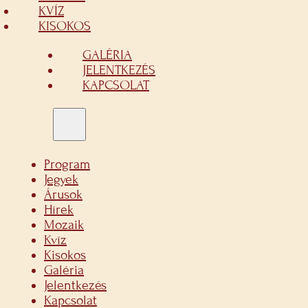
KVÍZ
KISOKOS
GALÉRIA
JELENTKEZÉS
KAPCSOLAT
Program
Jegyek
Árusok
Hírek
Mozaik
Kvíz
Kisokos
Galéria
Jelentkezés
Kapcsolat