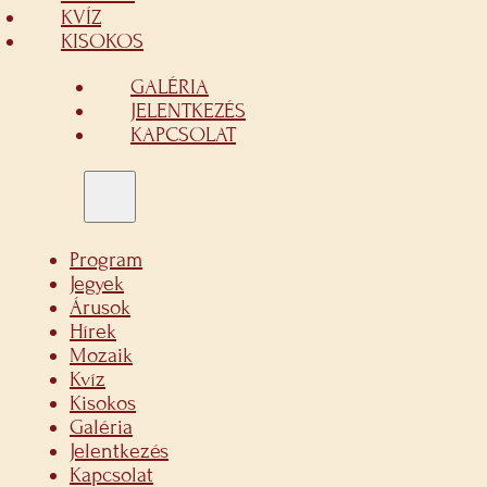
KVÍZ
KISOKOS
GALÉRIA
JELENTKEZÉS
KAPCSOLAT
Program
Jegyek
Árusok
Hírek
Mozaik
Kvíz
Kisokos
Galéria
Jelentkezés
Kapcsolat