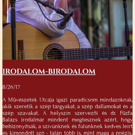
IRODALOM-BIRODALOM
8/26/17
A Művészetek Utcája igazi paradicsom mindazoknak,
akik szeretik a szép tárgyakat, a szép dallamokat és a
szép szavakat. A helyszín szervezői és dr. Fűzfa
Balázs irodalmár mindent megtesznek azért, hogy
bebizonyítsák, a szívünknek és fülünknek kedves leírt
és kimondott szó - talán több is, mint maga a poézis.