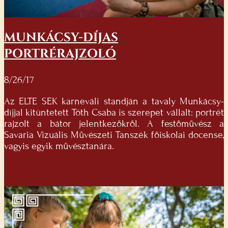
MUNKÁCSY-DÍJAS
PORTRÉRAJZOLÓ
8/26/17
Az ELTE SEK karneváli standján a tavaly Munkácsy-
díjjal kitüntetett Tóth Csaba is szerepet vállalt: portrét
rajzolt a bátor jelentkezőkről. A festőművész a
Savaria Vizuális Művészeti Tanszék főiskolai docense,
vagyis egyik művésztanára.