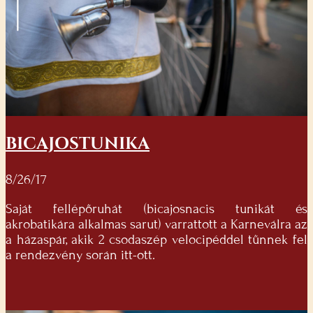
BICAJOSTUNIKA
8/26/17
Saját fellépőruhát (bicajosnacis tunikát és
akrobatikára alkalmas sarut) varrattott a Karneválra az
a házaspár, akik 2 csodaszép velocipéddel tűnnek fel
a rendezvény során itt-ott.