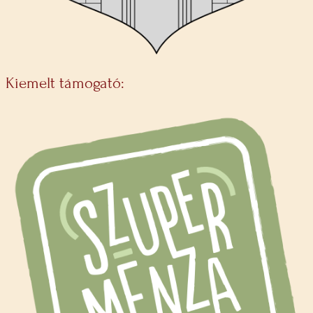
Kiemelt támogató: