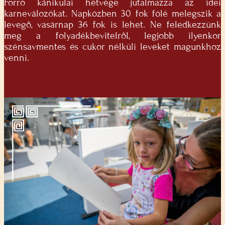
Forró kánikulai hétvége jutalmazza az idei
karneválozókat. Napközben 30 fok fölé melegszik a
levegő, vasárnap 36 fok is lehet. Ne feledkezzünk
meg a folyadékbevitelről, legjobb ilyenkor
szénsavmentes és cukor nélküli leveket magunkhoz
venni.