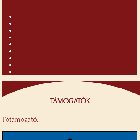
46
47
48
49
50
51
52
TÁMOGATÓK
Főtámogató: