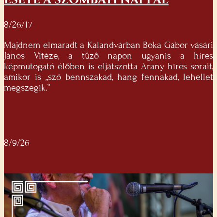
ESETE A SZOMBATI NAPPAL
8/26/17
Majdnem elmaradt a Kalandvárban Boka Gábor vásári
János Vitéze, a tűző napon ugyanis a híres
képmutogató élőben is eljátszotta Arany híres sorait,
amikor is „szó bennszakad, hang fennakad, lehellet
megszegik.”
8/9/26