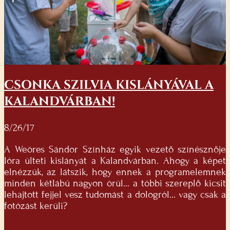
CSONKA SZILVIA KISLÁNYÁVAL A
KALANDVÁRBAN!
8/26/17
A Weöres Sándor Színház egyik vezető színésznője
lóra ülteti kislányát a Kalandvárban. Ahogy a képet
elnézzük, az látszik, hogy ennek a programelemnek
minden kétlábú nagyon örül... a többi szereplő kicsit
lehajtott fejjel vesz tudomást a dologról... vagy csak a
fotózást kerüli?